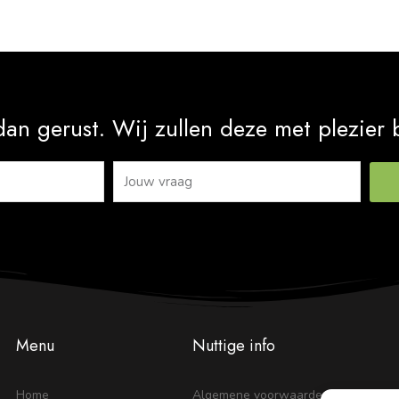
dan gerust. Wij zullen deze met plezier
Jouw
vraag
Menu
Nuttige info
Home
Algemene voorwaarden