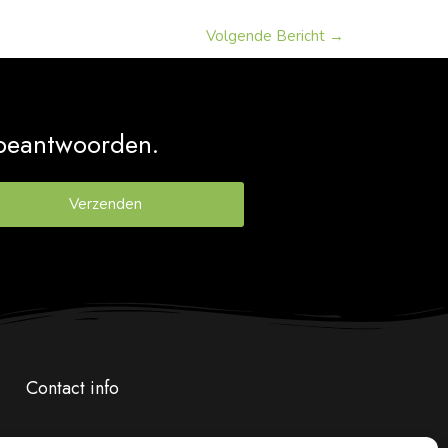
Volgende Bericht
→
 beantwoorden.
Verzenden
Contact info
Winterbeeklaan 37, 3600 Genk