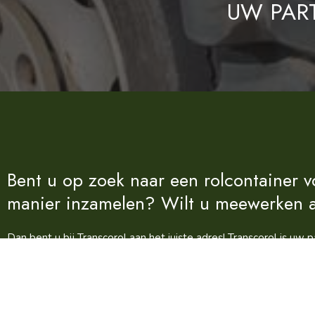
UW PAR
Bent u op zoek naar een rolcontainer v
manier inzamelen? Wilt u meewerken aa
Dan bent u bij Transcorol aan het juiste adres! Transcorol is uw
een vast contract. Met onze snelle service verloopt de samenwerk
evenementen.
Waarom kiezen voor Transcorol?