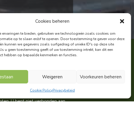
Cookies beheren
 ervaringen te bieden, gebruiken we technologieën zoals cookies om
ormatie op te slaan en/of te openen. Door toestemming te geven voor deze
ën kunnen we gegevens zoals surfgedrag of unieke ID's op deze site
Als u geen toestemming geeft of uw toestemming intrekt, kan dit een
fect hebben op bepaalde kenmerken en functies.
val op een correcte
estaan
Weigeren
Voorkeuren beheren
e flexibiliteit?
Cookie Policy
Privacybeleid
lanten. U bent niet verbonden aan
 ook gespecialiseerd in kortlopende