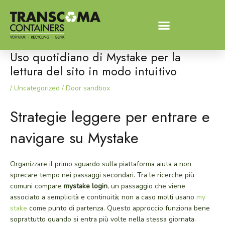
Spring
Bericht
naar
navigatie
de
inhoud
Uso quotidiano di Mystake per la
lettura del sito in modo intuitivo
/
Uncategorized
/ Door
sandbox
Strategie leggere per entrare e
navigare su Mystake
Organizzare il primo sguardo sulla piattaforma aiuta a non
sprecare tempo nei passaggi secondari. Tra le ricerche più
comuni compare
mystake login
, un passaggio che viene
associato a semplicità e continuità; non a caso molti usano
my
stake
come punto di partenza. Questo approccio funziona bene
soprattutto quando si entra più volte nella stessa giornata.