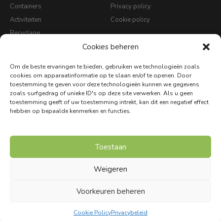
Containers
Privacy policy
Activiteiten
Cookie policy
Recyclage
Cookies beheren
Over ons
Contact
Om de beste ervaringen te bieden, gebruiken we technologieën zoals
cookies om apparaatinformatie op te slaan en/of te openen. Door
Contact info
toestemming te geven voor deze technologieën kunnen we gegevens
zoals surfgedrag of unieke ID's op deze site verwerken. Als u geen
toestemming geeft of uw toestemming intrekt, kan dit een negatief effect
hebben op bepaalde kenmerken en functies.
Winterbeeklaan 37, 3600 Genk
info@transcoma.be
+32(0)89 30 61 43
Toestaan
(druk 1 voor Transcoma, druk 2 voor administratie)
Weigeren
Voorkeuren beheren
Copyright © 2026 Transcoma.
Website gehost en gecreëerd door Procom.
Cookie Policy
Privacybeleid