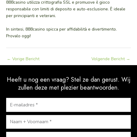
888casino utilizza crittografia SSL e promuove il gioco
responsabile con limiti di deposito e auto-esclusione. È ideale
per principianti e veterani.
In sintesi, 888casino spicca per affidabilità e divertimento.
Provalo oggi!
←
Vorige Bericht
Volgende Bericht
→
Heeft u nog een vraag? Stel ze dan gerust. Wij
zullen deze met plezier beantwoorden.
E-
mailadres
Naam
+
Voornaam
Jouw